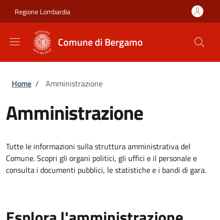
Salta al contenuto principale
Skip to footer content
Regione Lombardia
Comune di Bergamo
Briciole di pane
Home
/
Amministrazione
Amministrazione
Tutte le informazioni sulla struttura amministrativa del
Comune. Scopri gli organi politici, gli uffici e il personale e
consulta i documenti pubblici, le statistiche e i bandi di gara.
Esplora l'amministrazione