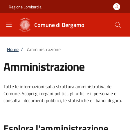
Salta al contenuto principale
Skip to footer content
Regione Lombardia
Comune di Bergamo
Briciole di pane
Home
/
Amministrazione
Amministrazione
Tutte le informazioni sulla struttura amministrativa del
Comune. Scopri gli organi politici, gli uffici e il personale e
consulta i documenti pubblici, le statistiche e i bandi di gara.
Esplora l'amministrazione