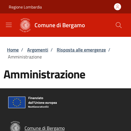
Salta al contenuto principale
Skip to footer content
Regione Lombardia
Comune di Bergamo
Briciole di pane
Home
/
Argomenti
/
Risposta alle emergenze
/
Amministrazione
Amministrazione
Comune di Bergamo