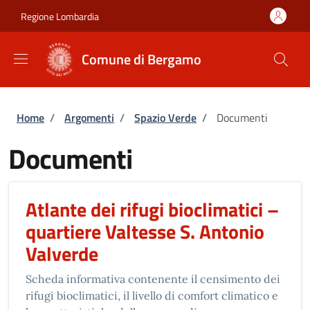
Salta al contenuto principale
Skip to footer content
Regione Lombardia
Comune di Bergamo
Briciole di pane
Home
/
Argomenti
/
Spazio Verde
/
Documenti
Documenti
Atlante dei rifugi bioclimatici –
quartiere Valtesse S. Antonio
Valverde
Scheda informativa contenente il censimento dei
rifugi bioclimatici, il livello di comfort climatico e