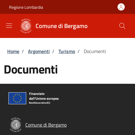
Salta al contenuto principale
Skip to footer content
Regione Lombardia
Comune di Bergamo
Briciole di pane
Home
/
Argomenti
/
Turismo
/
Documenti
Documenti
Comune di Bergamo