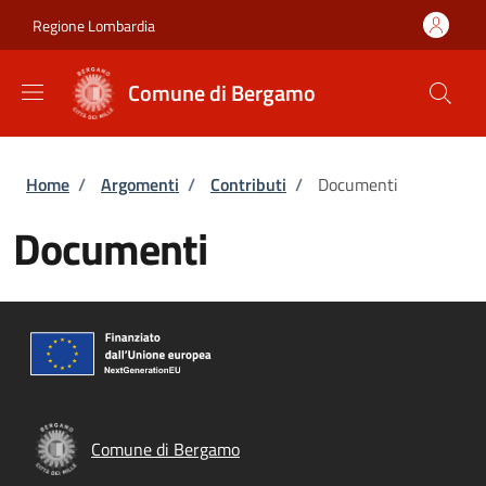
Salta al contenuto principale
Skip to footer content
Regione Lombardia
Comune di Bergamo
Briciole di pane
Home
/
Argomenti
/
Contributi
/
Documenti
Documenti
Comune di Bergamo