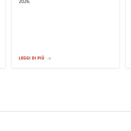
2026.
SOGLIA DI ATTENZIONE
SU
SPEGNIMENTO IMPIANTI TERMICI A C
LEGGI DI PIÙ