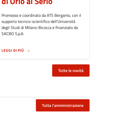
di Orio al Serio
Promosso e coordinato da ATS Bergamo, con il
supporto tecnico-scientifico dell’Università
degli Studi di Milano-Bicocca e finanziato da
SACBO S.p.A.
OMBUSTIONE AD USO RISCALDAMENTO
SU
STUDIO EPIDEMIOLOGICO SULLO STATO DI SALUT
LEGGI DI PIÙ
Tutte le novità
Tutta l'amministrazione