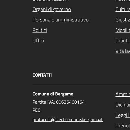
Organi di governo
Cultur
Personale amministrativo
Giustiz
Politici
Mobilit
Uffici
Tribut
Vita la
CONTATTI
Comune di Bergamo
Ammini
Partita IVA: 00636460164
Dichiar
PEC:
Leggi 
protocollo@cert.comune.bergamo.it
Preno