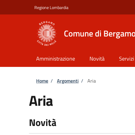
Salta al contenuto principale
Skip to footer content
Regione Lombardia
Comune di Bergam
Amministrazione
Novità
Servizi
Briciole di pane
Home
/
Argomenti
/
Aria
Aria
Novità