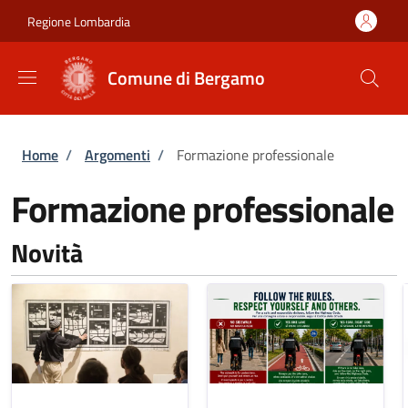
Salta al contenuto principale
Skip to footer content
Regione Lombardia
Comune di Bergamo
Briciole di pane
Home
/
Argomenti
/
Formazione professionale
Formazione professionale
Novità