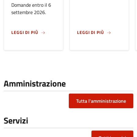
Domande entro il 6
settembre 2026.
SU
SENTIERI CREATIVI 2026: UNA SETTIMANA 
SU
RIDER E SI
LEGGI DI PIÙ
LEGGI DI PIÙ
Amministrazione
Tutta l'amministrazione
Servizi