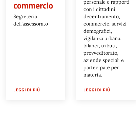
commercio
personale e rapporti
con i cittadini,
Segreteria
decentramento,
dell'assessorato
commercio, servizi
demografici,
vigilanza urbana,
bilanci, tributi,
provveditorato,
aziende speciali e
partecipate per
materia.
SU
ASSESSORATO CULTURA, RAPPORTI CON L’
SU
1ª COMM
LEGGI DI PIÙ
LEGGI DI PIÙ