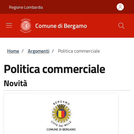
Salta al contenuto principale
Skip to footer content
Regione Lombardia
Comune di Bergamo
Briciole di pane
Home
/
Argomenti
/
Politica commerciale
Politica commerciale
Novità