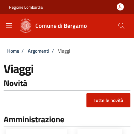
Salta al contenuto principale
Skip to footer content
Regione Lombardia
Comune di Bergamo
Briciole di pane
Home
/
Argomenti
/
Viaggi
Viaggi
Novità
Tutte le novità
Amministrazione