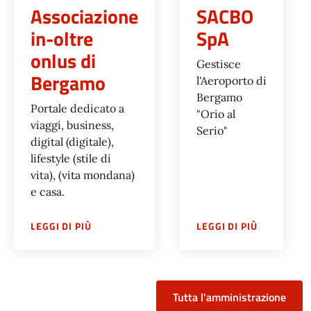
Associazione
SACBO
in-oltre
SpA
onlus di
Gestisce
Bergamo
l'Aeroporto di
Bergamo
Portale dedicato a
"Orio al
viaggi, business,
Serio"
digital (digitale),
lifestyle (stile di
vita), (vita mondana)
e casa.
SU
ASSOCIAZIONE IN-OLTRE ONLUS DI BERG
SU
SACBO 
LEGGI DI PIÙ
LEGGI DI PIÙ
Tutta l'amministrazione