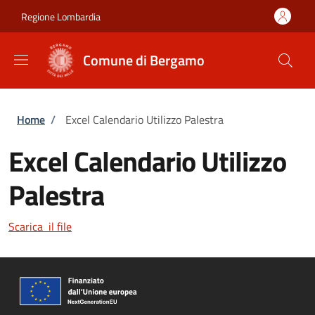
Salta al contenuto principale
Skip to footer content
Regione Lombardia
Comune di Bergamo
Briciole di pane
Home
/
Excel Calendario Utilizzo Palestra
Excel Calendario Utilizzo
Palestra
Scarica il file