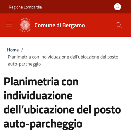
Salta al contenuto principale
Skip to footer content
Regione Lombardia
Comune di Bergamo
Briciole di pane
Home
/
Planimetria con individuazione dell’ubicazione del posto
auto-parcheggio
Planimetria con
individuazione
dell’ubicazione del posto
auto-parcheggio