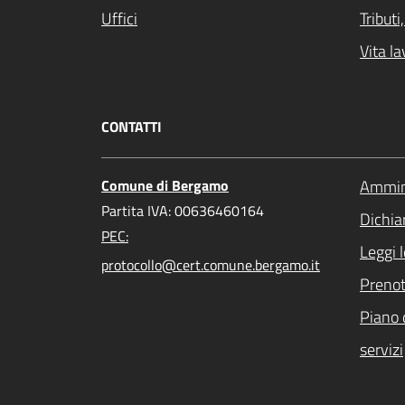
Uffici
Tribut
Vita la
CONTATTI
Comune di Bergamo
Ammini
Partita IVA: 00636460164
Dichiar
PEC:
Leggi 
protocollo@cert.comune.bergamo.it
Preno
Piano 
servizi