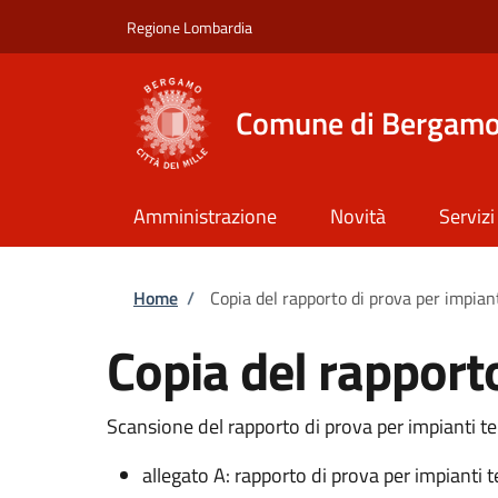
Salta al contenuto principale
Skip to footer content
Regione Lombardia
Comune di Bergam
Amministrazione
Novità
Servizi
Briciole di pane
Home
/
Copia del rapporto di prova per impian
Copia del rapporto
Scansione del rapporto di prova per impianti te
allegato A: rapporto di prova per impianti t