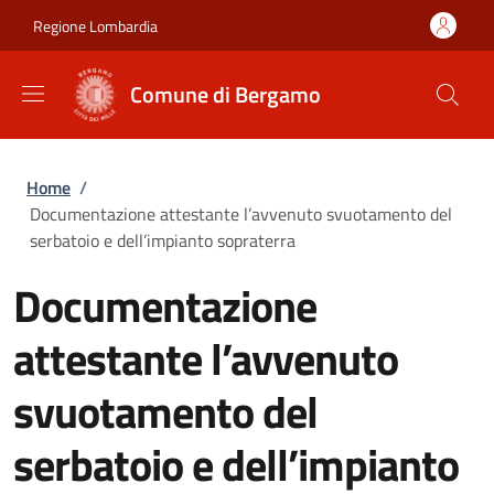
Salta al contenuto principale
Skip to footer content
Regione Lombardia
Comune di Bergamo
Briciole di pane
Home
/
Documentazione attestante l’avvenuto svuotamento del
serbatoio e dell’impianto sopraterra
Documentazione
attestante l’avvenuto
svuotamento del
serbatoio e dell’impianto