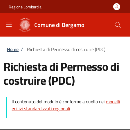
Salta al contenuto principale
Skip to footer content
Regione Lombardia
Comune di Bergamo
Briciole di pane
Home
/
Richiesta di Permesso di costruire (PDC)
Richiesta di Permesso di
costruire (PDC)
Il contenuto del modulo è conforme a quello dei
modelli
edilizi standardizzati regionali
.