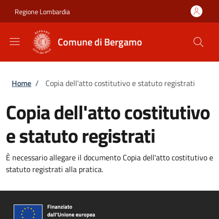
Salta al contenuto principale
Skip to footer content
Regione Lombardia
Comune di Bergamo
Briciole di pane
Home
/
Copia dell'atto costitutivo e statuto registrati
Copia dell'atto costitutivo
e statuto registrati
È necessario allegare il documento Copia dell'atto costitutivo e
statuto registrati alla pratica.