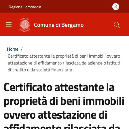
Salta al contenuto principale
Skip to footer content
Regione Lombardia
Comune di Bergamo
Briciole di pane
Home
/
Certificato attestante la proprietà di beni immobili ovvero
attestazione di affidamento rilasciata da aziende o istituti
di credito o da società finanziarie
Certificato attestante la
proprietà di beni immobili
ovvero attestazione di
affidamento rilasciata da