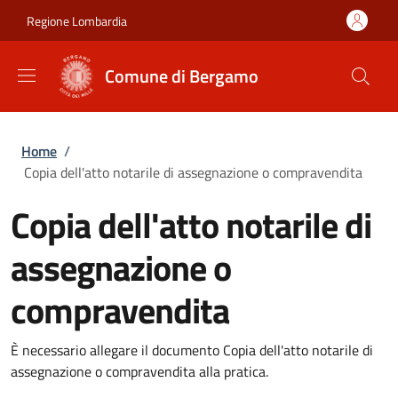
Salta al contenuto principale
Skip to footer content
Regione Lombardia
Comune di Bergamo
Briciole di pane
Home
/
Copia dell'atto notarile di assegnazione o compravendita
Copia dell'atto notarile di
assegnazione o
compravendita
È necessario allegare il documento Copia dell'atto notarile di
assegnazione o compravendita alla pratica.