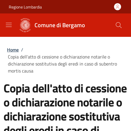
Salta al contenuto principale
Skip to footer content
Regione Lombardia
Comune di Bergamo
Briciole di pane
Home
/
Copia dell'atto di cessione o dichiarazione notarile o
dichiarazione sostitutiva degli eredi in caso di subentro
mortis causa
Copia dell'atto di cessione
o dichiarazione notarile o
dichiarazione sostitutiva
degli eredi in caso di