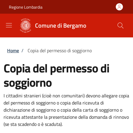
Salta al contenuto principale
Skip to footer content
Regione Lombardia
Comune di Bergamo
Briciole di pane
Home
/
Copia del permesso di soggiorno
Copia del permesso di
soggiorno
I cittadini stranieri (cioè non comunitari) devono allegare copia
del permesso di soggiorno o copia della ricevuta di
dichiarazione di soggiorno o copia della carta di soggiorno o
ricevuta attestante la presentazione della domanda di rinnovo
(se sta scadendo o è scaduta).