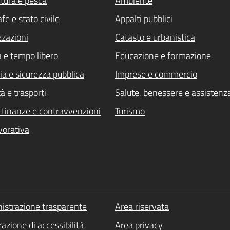
ltura e pesca
Ambiente
fe e stato civile
Appalti pubblici
zzazioni
Catasto e urbanistica
a e tempo libero
Educazione e formazione
ia e sicurezza pubblica
Imprese e commercio
à e trasporti
Salute, benessere e assistenz
i, finanze e contravvenzioni
Turismo
vorativa
strazione trasparente
Area riservata
azione di accessibilità
Area privacy