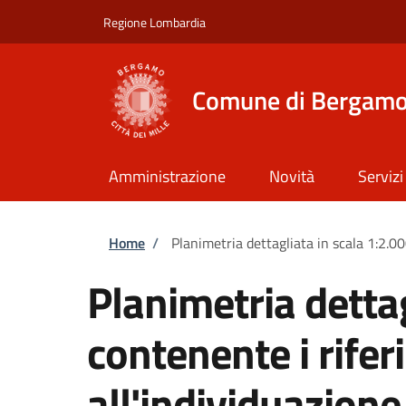
Salta al contenuto principale
Skip to footer content
Regione Lombardia
Comune di Bergam
Amministrazione
Novità
Servizi
Briciole di pane
Home
/
Planimetria dettagliata in scala 1:2.00
Planimetria dettag
contenente i rifer
all'individuazione