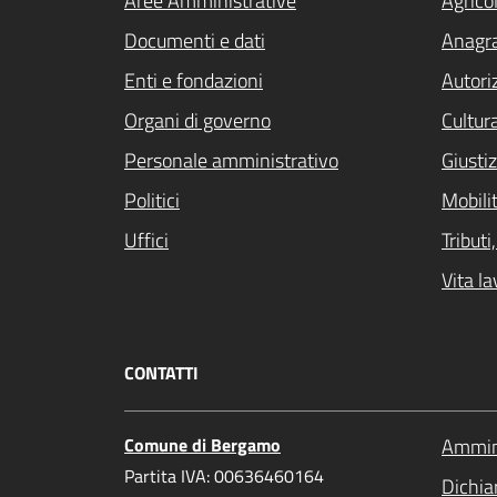
Aree Amministrative
Agrico
Documenti e dati
Anagra
Enti e fondazioni
Autori
Organi di governo
Cultur
Personale amministrativo
Giustiz
Politici
Mobilit
Uffici
Tribut
Vita la
CONTATTI
Comune di Bergamo
Ammini
Partita IVA: 00636460164
Dichiar