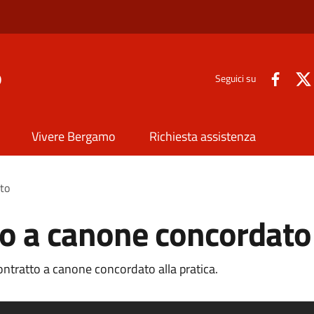
o
Seguici su
Vivere Bergamo
Richiesta assistenza
to
to a canone concordato
ontratto a canone concordato alla pratica.