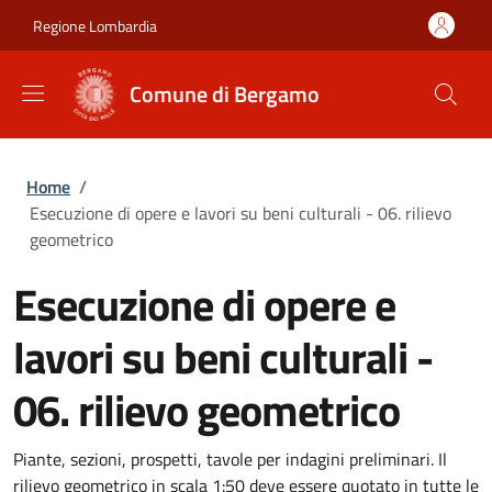
Salta al contenuto principale
Skip to footer content
Regione Lombardia
Comune di Bergamo
Briciole di pane
Home
/
Esecuzione di opere e lavori su beni culturali - 06. rilievo
geometrico
Esecuzione di opere e
lavori su beni culturali -
06. rilievo geometrico
Piante, sezioni, prospetti, tavole per indagini preliminari. Il
rilievo geometrico in scala 1:50 deve essere quotato in tutte le