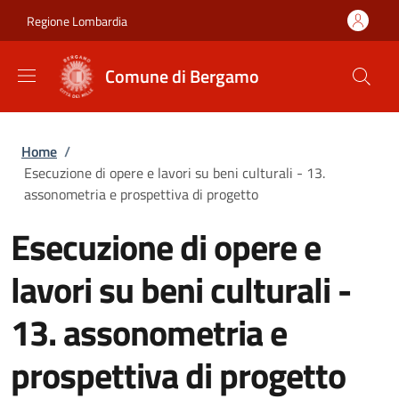
Salta al contenuto principale
Skip to footer content
Regione Lombardia
Comune di Bergamo
Briciole di pane
Home
/
Esecuzione di opere e lavori su beni culturali - 13.
assonometria e prospettiva di progetto
Esecuzione di opere e
lavori su beni culturali -
13. assonometria e
prospettiva di progetto