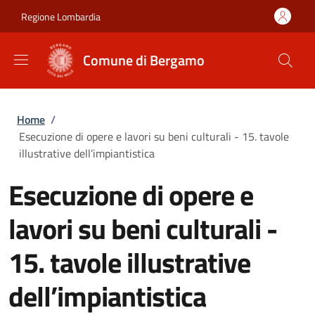
Salta al contenuto principale
Skip to footer content
Regione Lombardia
Comune di Bergamo
Briciole di pane
Home
/
Esecuzione di opere e lavori su beni culturali - 15. tavole
illustrative dell’impiantistica
Esecuzione di opere e
lavori su beni culturali -
15. tavole illustrative
dell’impiantistica