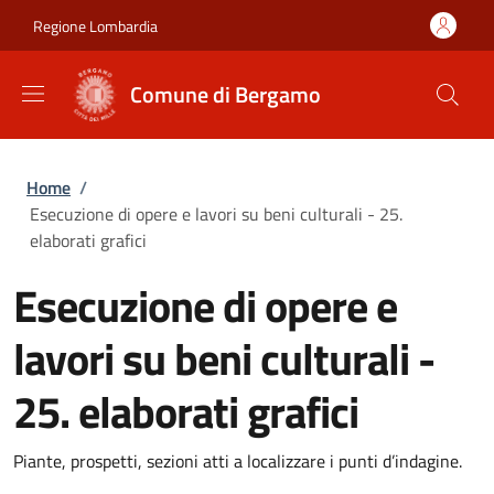
Salta al contenuto principale
Skip to footer content
Regione Lombardia
Comune di Bergamo
Briciole di pane
Home
/
Esecuzione di opere e lavori su beni culturali - 25.
elaborati grafici
Esecuzione di opere e
lavori su beni culturali -
25. elaborati grafici
Piante, prospetti, sezioni atti a localizzare i punti d’indagine.