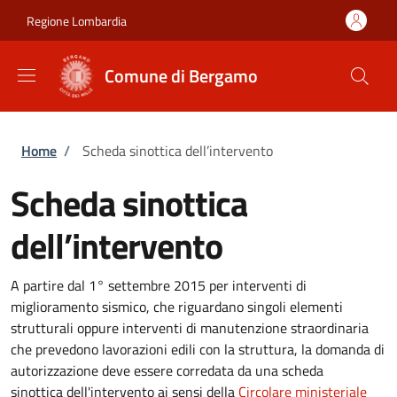
Salta al contenuto principale
Skip to footer content
Regione Lombardia
Comune di Bergamo
Briciole di pane
Home
/
Scheda sinottica dell’intervento
Scheda sinottica
dell’intervento
A partire dal 1° settembre 2015 per interventi di
miglioramento sismico, che riguardano singoli elementi
strutturali oppure interventi di manutenzione straordinaria
che prevedono lavorazioni edili con la struttura, la domanda di
autorizzazione deve essere corredata da una scheda
sinottica dell'intervento ai sensi della
Circolare
ministeriale