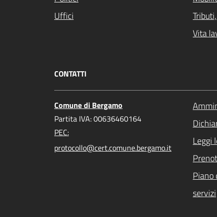
Uffici
Tribut
Vita la
CONTATTI
Comune di Bergamo
Ammini
Partita IVA: 00636460164
Dichiar
PEC:
Leggi 
protocollo@cert.comune.bergamo.it
Preno
Piano 
servizi