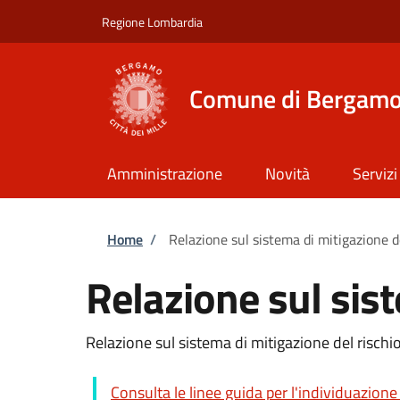
Salta al contenuto principale
Skip to footer content
Regione Lombardia
Comune di Bergam
Amministrazione
Novità
Servizi
Briciole di pane
Home
/
Relazione sul sistema di mitigazione d
Relazione sul sist
Relazione sul sistema di mitigazione del rischi
Consulta le linee guida per l'individuazione