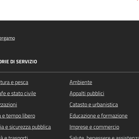
ergamo
RIE DI SERVIZIO
ltura e pesca
Ambiente
fe e stato civile
Appalti pubblici
zzazioni
Catasto e urbanistica
a e tempo libero
Educazione e formazione
ia e sicurezza pubblica
Imprese e commercio
à e trasporti
Salute, benessere e assistenz