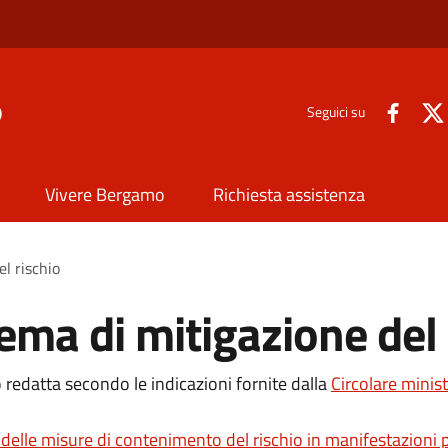
o
Seguici su
Vivere Bergamo
Richiesta assistenza
el rischio
ema di mitigazione del 
o redatta secondo le indicazioni fornite dalla
Circolare mini
 delle misure di contenimento del rischio in manifestazioni pu