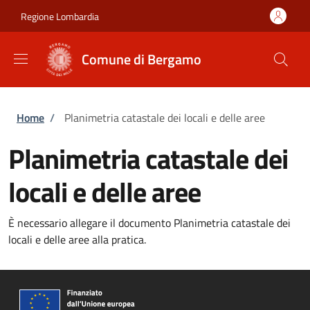
Salta al contenuto principale
Skip to footer content
Regione Lombardia
Comune di Bergamo
Briciole di pane
Home
/
Planimetria catastale dei locali e delle aree
Planimetria catastale dei
locali e delle aree
È necessario allegare il documento Planimetria catastale dei
locali e delle aree alla pratica.