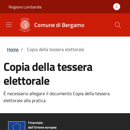
Salta al contenuto principale
Skip to footer content
Regione Lombardia
Comune di Bergamo
Briciole di pane
Home
/
Copia della tessera elettorale
Copia della tessera
elettorale
È necessario allegare il documento Copia della tessera
elettorale alla pratica.