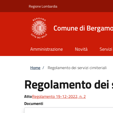
Salta al contenuto principale
Skip to footer content
Regione Lombardia
Comune di Bergam
Amministrazione
Novità
Servizi
Briciole di pane
Home
/
Regolamento dei servizi cimiteriali
Regolamento dei se
Atto
Regolamento 19-12-2022, n. 2
Documenti