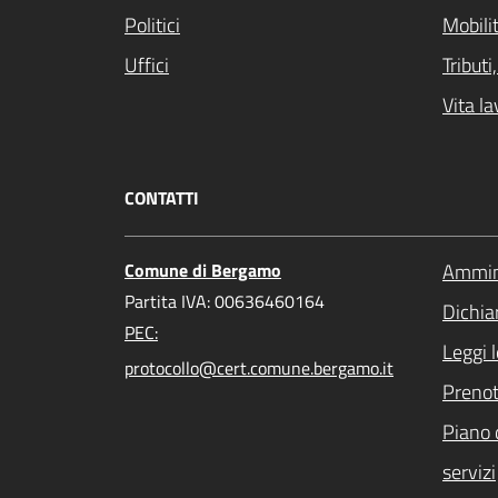
Politici
Mobilit
Uffici
Tribut
Vita la
CONTATTI
Comune di Bergamo
Ammini
Partita IVA: 00636460164
Dichiar
PEC:
Leggi 
protocollo@cert.comune.bergamo.it
Preno
Piano 
servizi