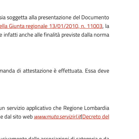
he sia soggetta alla presentazione del Documento
ella Giunta regionale 13/01/2010, n. 11003
, la
infatti anche alle finalità previste dalla norma
omanda di attestazione è effettuata. Essa deve
un servizio applicativo che Regione Lombardia
le dal sito web
www.muta.servizirl.it
(
Decreto del
lusivamente dalle associazioni di categoria o da