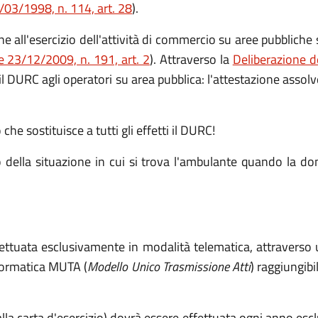
/03/1998, n. 114, art. 28
).
ne all'esercizio dell'attività di commercio su aree pubblic
 23/12/2009, n. 191, art. 2
). Attraverso la
Deliberazione d
DURC agli operatori su area pubblica: l'attestazione assolve 
he sostituisce a tutti gli effetti il DURC!
to della situazione in cui si trova l'ambulante quando la d
ettuata esclusivamente in modalità telematica, attraverso 
nformatica MUTA (
Modello Unico Trasmissione Atti
) raggiungibi
alla carta d'esercizio) dovrà essere effettuata ogni anno esc