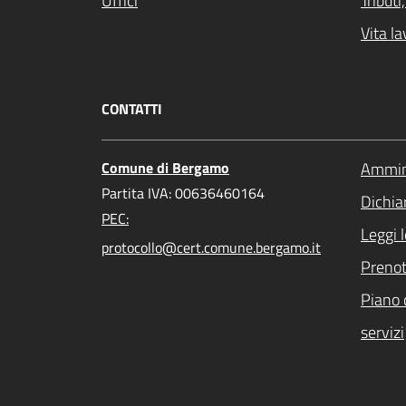
Uffici
Tribut
Vita la
CONTATTI
Comune di Bergamo
Ammini
Partita IVA: 00636460164
Dichiar
PEC:
Leggi 
protocollo@cert.comune.bergamo.it
Preno
Piano 
servizi