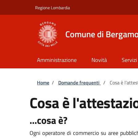
Salta al contenuto principale
Skip to footer content
Regione Lombardia
Comune di Bergam
Amministrazione
Novità
Servizi
Briciole di pane
Home
/
Domande frequenti
/
Cosa è l'attes
Cosa è l'attestazi
...cosa è?
Ogni operatore di commercio su aree pubbliche d