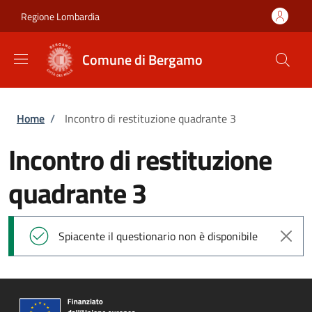
Salta al contenuto principale
Skip to footer content
Regione Lombardia
Comune di Bergamo
Briciole di pane
Home
/
Incontro di restituzione quadrante 3
Incontro di restituzione
quadrante 3
Messaggio di stato
Spiacente il questionario non è disponibile