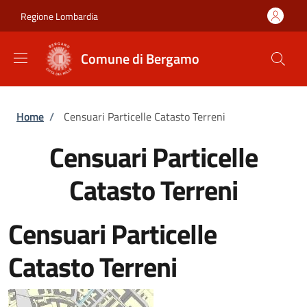
Salta al contenuto principale
Skip to footer content
Regione Lombardia
Comune di Bergamo
Briciole di pane
Home
/
Censuari Particelle Catasto Terreni
Censuari Particelle
Catasto Terreni
Censuari Particelle
Catasto Terreni