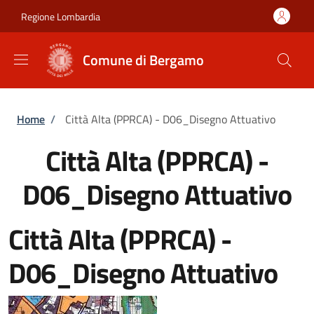
Salta al contenuto principale
Skip to footer content
Regione Lombardia
Comune di Bergamo
Briciole di pane
Home
/
Città Alta (PPRCA) - D06_Disegno Attuativo
Città Alta (PPRCA) -
D06_Disegno Attuativo
Città Alta (PPRCA) -
D06_Disegno Attuativo