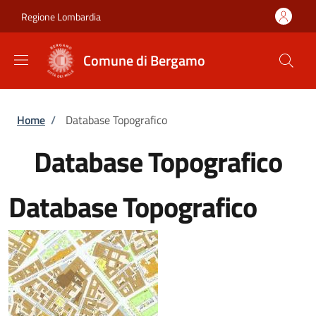
Salta al contenuto principale
Skip to footer content
Regione Lombardia
Comune di Bergamo
Briciole di pane
Home
/
Database Topografico
Database Topografico
Database Topografico