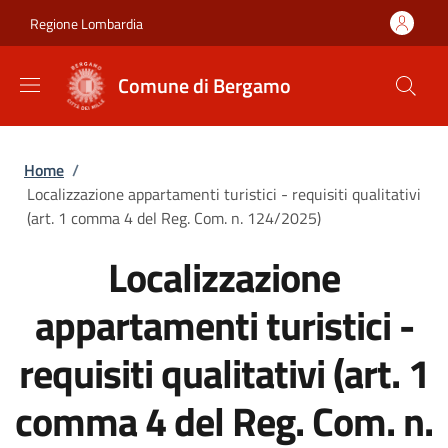
Salta al contenuto principale
Skip to footer content
Regione Lombardia
Comune di Bergamo
Briciole di pane
Home
/
Localizzazione appartamenti turistici - requisiti qualitativi
(art. 1 comma 4 del Reg. Com. n. 124/2025)
Localizzazione
appartamenti turistici -
requisiti qualitativi (art. 1
comma 4 del Reg. Com. n.