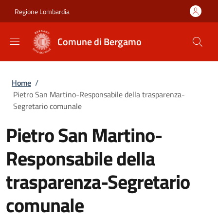
Salta al contenuto principale
Skip to footer content
Regione Lombardia
Comune di Bergamo
Briciole di pane
Home
/
Pietro San Martino-Responsabile della trasparenza-
Segretario comunale
Pietro San Martino-
Responsabile della
trasparenza-Segretario
comunale