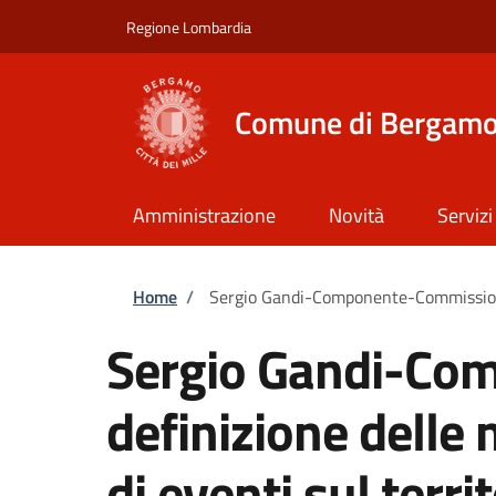
Salta al contenuto principale
Skip to footer content
Regione Lombardia
Comune di Bergam
Amministrazione
Novità
Servizi
Briciole di pane
Home
/
Sergio Gandi-Componente-Commissione pe
Sergio Gandi-Co
definizione delle 
di eventi sul terri