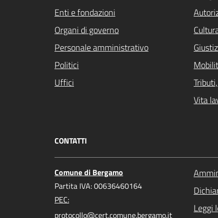
Enti e fondazioni
Autori
Organi di governo
Cultur
Personale amministrativo
Giustiz
Politici
Mobilit
Uffici
Tribut
Vita la
CONTATTI
Comune di Bergamo
Ammini
Partita IVA: 00636460164
Dichiar
PEC:
Leggi 
protocollo@cert.comune.bergamo.it