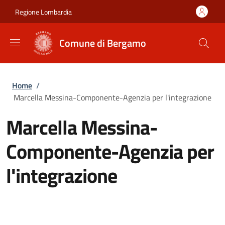
Salta al contenuto principale
Skip to footer content
Regione Lombardia
Comune di Bergamo
Briciole di pane
Home
/
Marcella Messina-Componente-Agenzia per l'integrazione
Marcella Messina-
Componente-Agenzia per
l'integrazione