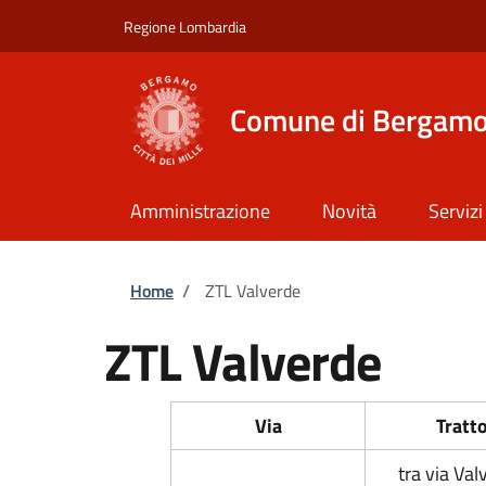
Salta al contenuto principale
Skip to footer content
Regione Lombardia
Comune di Bergam
Amministrazione
Novità
Servizi
Briciole di pane
Home
/
ZTL Valverde
ZTL Valverde
Via
Tratt
tra via Val