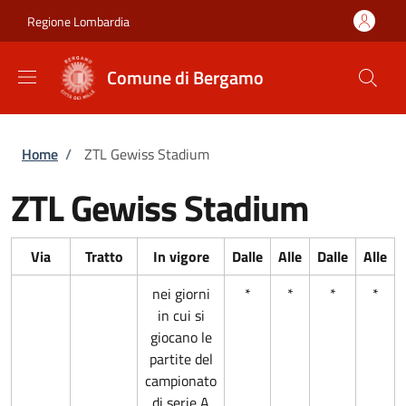
Salta al contenuto principale
Skip to footer content
Regione Lombardia
Comune di Bergamo
Briciole di pane
Home
/
ZTL Gewiss Stadium
ZTL Gewiss Stadium
Via
Tratto
In vigore
Dalle
Alle
Dalle
Alle
nei giorni
*
*
*
*
in cui si
giocano le
partite del
campionato
di serie A