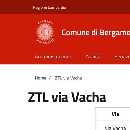
Salta al contenuto principale
Skip to footer content
Regione Lombardia
Comune di Bergam
Amministrazione
Novità
Servizi
Briciole di pane
Home
/
ZTL via Vacha
ZTL via Vacha
Via
via Vacha