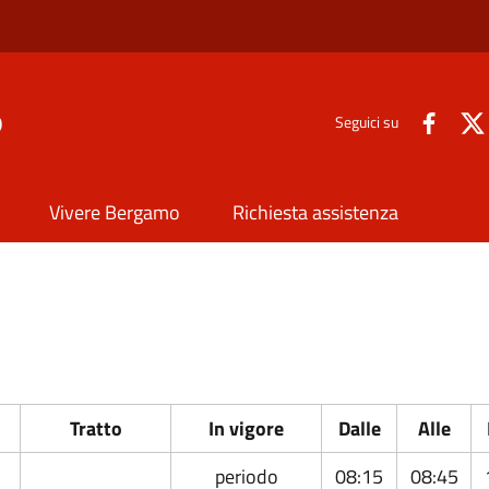
o
Seguici su
Vivere Bergamo
Richiesta assistenza
Tratto
In vigore
Dalle
Alle
periodo
08:15
08:45