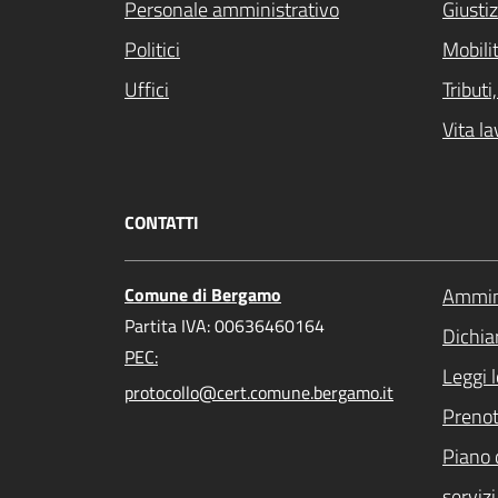
Personale amministrativo
Giustiz
Politici
Mobilit
Uffici
Tribut
Vita la
CONTATTI
Comune di Bergamo
Ammini
Partita IVA: 00636460164
Dichiar
PEC:
Leggi 
protocollo@cert.comune.bergamo.it
Preno
Piano 
servizi