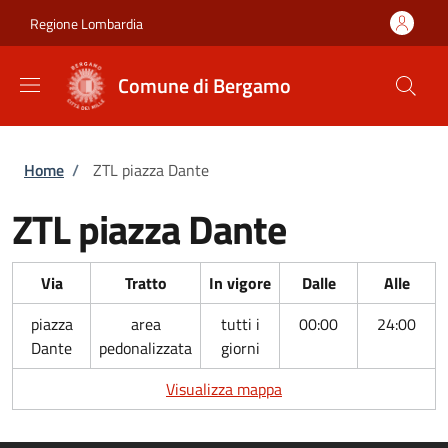
Salta al contenuto principale
Skip to footer content
Regione Lombardia
Comune di Bergamo
Briciole di pane
Home
/
ZTL piazza Dante
ZTL piazza Dante
Via
Tratto
In vigore
Dalle
Alle
piazza
area
tutti i
00:00
24:00
Dante
pedonalizzata
giorni
Visualizza mappa