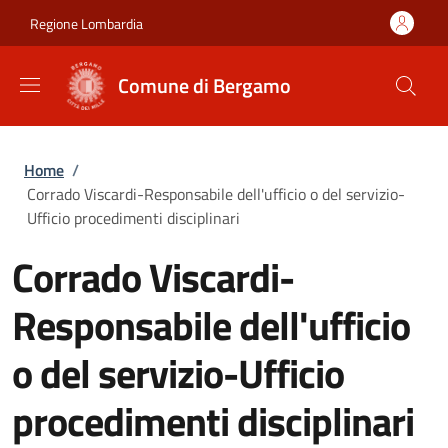
Salta al contenuto principale
Skip to footer content
Regione Lombardia
Comune di Bergamo
Briciole di pane
Home
/
Corrado Viscardi-Responsabile dell'ufficio o del servizio-
Ufficio procedimenti disciplinari
Corrado Viscardi-
Responsabile dell'ufficio
o del servizio-Ufficio
procedimenti disciplinari