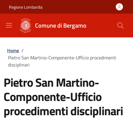
Salta al contenuto principale
Skip to footer content
Regione Lombardia
Comune di Bergamo
Briciole di pane
Home
/
Pietro San Martino-Componente-Ufficio procedimenti
disciplinari
Pietro San Martino-
Componente-Ufficio
procedimenti disciplinari