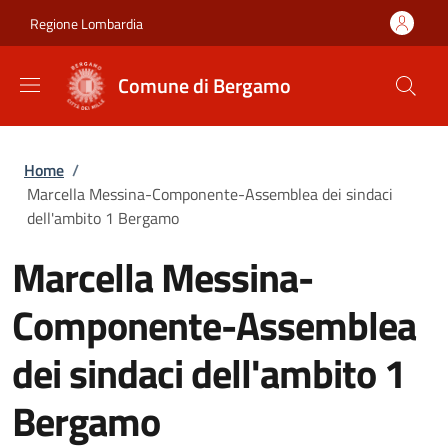
Salta al contenuto principale
Skip to footer content
Regione Lombardia
Comune di Bergamo
Briciole di pane
Home
/
Marcella Messina-Componente-Assemblea dei sindaci
dell'ambito 1 Bergamo
Marcella Messina-
Componente-Assemblea
dei sindaci dell'ambito 1
Bergamo