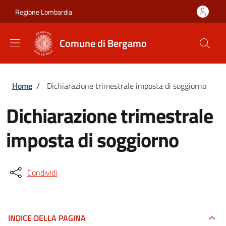
Salta al contenuto principale
Skip to footer content
Regione Lombardia
Comune di Bergamo
Briciole di pane
Home
/
Dichiarazione trimestrale imposta di soggiorno
Dichiarazione trimestrale
imposta di soggiorno
Condividi
INDICE DELLA PAGINA