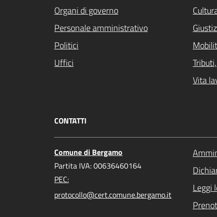
Organi di governo
Cultur
Personale amministrativo
Giustiz
Politici
Mobilit
Uffici
Tribut
Vita la
CONTATTI
Comune di Bergamo
Ammini
Partita IVA: 00636460164
Dichiar
PEC:
Leggi 
protocollo@cert.comune.bergamo.it
Preno