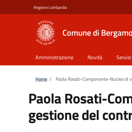
Salta al contenuto principale
Skip to footer content
Regione Lombardia
Comune di Bergam
Amministrazione
Novità
Servizi
Briciole di pane
Home
/
Paola Rosati-Componente-Nucleo di val
Paola Rosati-Com
gestione del contr