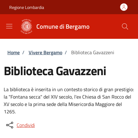
Salta al contenuto principale
Skip to footer content
Regione Lombardia
Comune di Bergamo
Briciole di pane
Home
/
Vivere Bergamo
/
Biblioteca Gavazzeni
Biblioteca Gavazzeni
La biblioteca è inserita in un contesto storico di gran prestigio:
la "Fontana secca" del XIV secolo, l'ex Chiesa di San Rocco del
XV secolo e la prima sede della Misericordia Maggiore del
1265.
Condividi